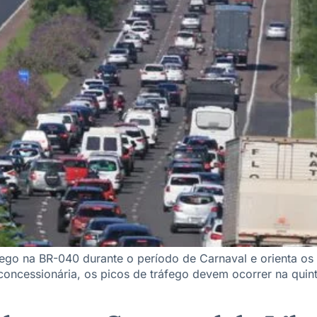
fego na BR-040 durante o período de Carnaval e orienta os 
ncessionária, os picos de tráfego devem ocorrer na quinta-