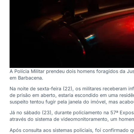
A Polícia Militar prendeu dois homens foragidos da Ju
em Barbacena.
Na noite de sexta-feira (22), os militares recebera
de prisão em aberto, estaria escondido em uma residên
suspeito tentou fugir pela janela do imóvel, mas acab
Já no sábado (23), durante policiamento na 57ª Expos
através do sistema de videomonitoramento, um homem
Após consulta aos sistemas policiais, foi confirmado 