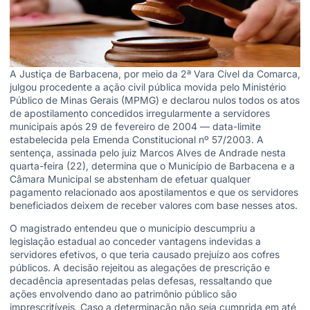
A Justiça de Barbacena, por meio da 2ª Vara Cível da Comarca,
julgou procedente a ação civil pública movida pelo Ministério
Público de Minas Gerais (MPMG) e declarou nulos todos os atos
de apostilamento concedidos irregularmente a servidores
municipais após 29 de fevereiro de 2004 — data-limite
estabelecida pela Emenda Constitucional nº 57/2003. A
sentença, assinada pelo juiz Marcos Alves de Andrade nesta
quarta-feira (22), determina que o Município de Barbacena e a
Câmara Municipal se abstenham de efetuar qualquer
pagamento relacionado aos apostilamentos e que os servidores
beneficiados deixem de receber valores com base nesses atos.
O magistrado entendeu que o município descumpriu a
legislação estadual ao conceder vantagens indevidas a
servidores efetivos, o que teria causado prejuízo aos cofres
públicos. A decisão rejeitou as alegações de prescrição e
decadência apresentadas pelas defesas, ressaltando que
ações envolvendo dano ao patrimônio público são
imprescritíveis. Caso a determinação não seja cumprida em até