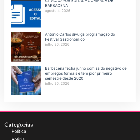
CITAÇÃO POR EDITAL – COMARCA DE
BARBACENA
agosto 4, 2026
Antônio Carlos divulga programação do
Festival Gastronômico
julho 30, 2026
Barbacena fecha junho com saldo negativo de
empregos formais e tem pior primeiro
semestre desde 2020
julho 30, 2026
Categorias
Politica
Polícia