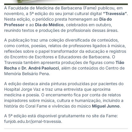
A Faculdade de Medicina de Barbacena (Fame) publicou, em
novembro, a 5ª edição do seu jornal cultural digital
“Travessia”
.
Nesta edição, o periódico presta homenagem ao
Dia do
Professor
e ao
Dia do Médico
, celebrados em outubro,
reunindo textos e produções de profissionais dessas áreas.
A publicação traz uma coleção diversificada de conteúdos,
como contos, poesias, relatos de professores ligados à música,
reflexões sobre o papel transformador da educação e registros
do Encontro de Escritores e Educadores de Barbacena. O
Travessia também apresenta produções de figuras como
Tião
Rocha
e
Dr. André Paolucci
, além de conteúdos do Centro de
Memória Belisário Pena.
A edição destaca ainda pinturas produzidas por pacientes do
Hospital Jorge Vaz e traz uma entrevista que aproxima
medicina e poesia. O encerramento fica por conta de relatos
inspiradores sobre música, cultura e humanização, incluindo a
história do Coral Fame e vivências do músico
Miguel Junno
.
A 5ª edição está disponível gratuitamente no site da Fame:
funjob.edu.br/jornal-travessia.