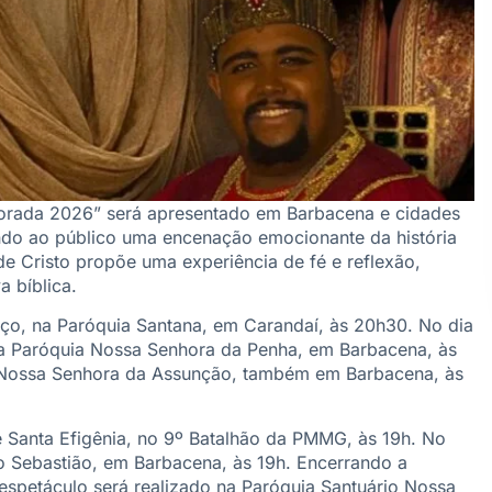
porada 2026” será apresentado em Barbacena e cidades
ando ao público uma encenação emocionante da história
 de Cristo propõe uma experiência de fé e reflexão,
a bíblica.
o, na Paróquia Santana, em Carandaí, às 20h30. No dia
a Paróquia Nossa Senhora da Penha, em Barbacena, às
a Nossa Senhora da Assunção, também em Barbacena, às
 Santa Efigênia, no 9º Batalhão da PMMG, às 19h. No
ão Sebastião, em Barbacena, às 19h. Encerrando a
 espetáculo será realizado na Paróquia Santuário Nossa