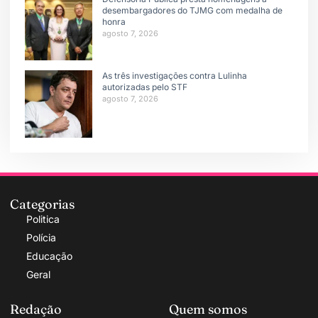
desembargadores do TJMG com medalha de
honra
agosto 7, 2026
As três investigações contra Lulinha
autorizadas pelo STF
agosto 7, 2026
Categorias
Politica
Polícia
Educação
Geral
Redação
Quem somos