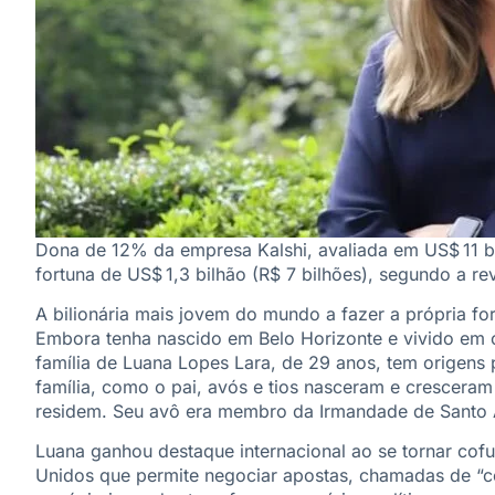
Dona de 12% da empresa Kalshi, avaliada em US$ 11 bi
fortuna de US$ 1,3 bilhão (R$ 7 bilhões), segundo a re
A bilionária mais jovem do mundo a fazer a própria fo
Embora tenha nascido em Belo Horizonte e vivido em o
família de Luana Lopes Lara, de 29 anos, tem origen
família, como o pai, avós e tios nasceram e cresceram
residem. Seu avô era membro da Irmandade de Santo A
Luana ganhou destaque internacional ao se tornar cof
Unidos que permite negociar apostas, chamadas de “co