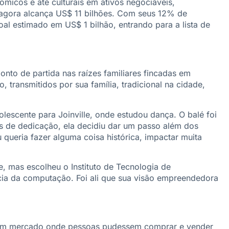
ômicos e até culturais em ativos negociáveis,
agora alcança US$ 11 bilhões. Com seus 12% de
soal estimado em US$ 1 bilhão, entrando para a lista de
ponto de partida nas raízes familiares fincadas em
, transmitidos por sua família, tradicional na cidade,
olescente para Joinville, onde estudou dança. O balé foi
os de dedicação, ela decidiu dar um passo além dos
queria fazer alguma coisa histórica, impactar muita
e, mas escolheu o Instituto de Tecnologia de
cia da computação. Foi ali que sua visão empreendedora
ar um mercado onde pessoas pudessem comprar e vender