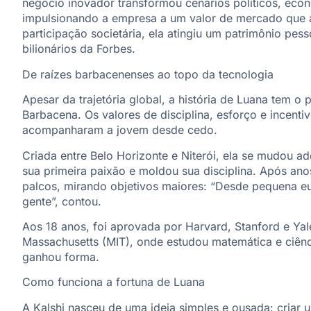
negócio inovador transformou cenários políticos, econ
impulsionando a empresa a um valor de mercado que 
participação societária, ela atingiu um patrimônio pes
bilionários da Forbes.
De raízes barbacenenses ao topo da tecnologia
Apesar da trajetória global, a história de Luana tem o 
Barbacena. Os valores de disciplina, esforço e incentivo
acompanharam a jovem desde cedo.
Criada entre Belo Horizonte e Niterói, ela se mudou ad
sua primeira paixão e moldou sua disciplina. Após an
palcos, mirando objetivos maiores: “Desde pequena eu 
gente”, contou.
Aos 18 anos, foi aprovada por Harvard, Stanford e Yal
Massachusetts (MIT), onde estudou matemática e ciên
ganhou forma.
Como funciona a fortuna de Luana
A Kalshi nasceu de uma ideia simples e ousada: cri