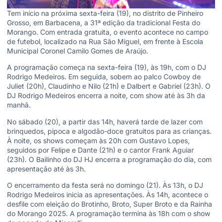
Tem início na próxima sexta-feira (19), no distrito de Pinheiro
Grosso, em Barbacena, a 31ª edição da tradicional Festa do
Morango. Com entrada gratuita, o evento acontece no campo
de futebol, localizado na Rua São Miguel, em frente à Escola
Municipal Coronel Camilo Gomes de Araújo.
A programação começa na sexta-feira (19), às 19h, com o DJ
Rodrigo Medeiros. Em seguida, sobem ao palco Cowboy de
Juliet (20h), Claudinho e Nilo (21h) e Dalbert e Gabriel (23h). O
DJ Rodrigo Medeiros encerra a noite, com show até às 3h da
manhã.
No sábado (20), a partir das 14h, haverá tarde de lazer com
brinquedos, pipoca e algodão-doce gratuitos para as crianças.
À noite, os shows começam às 20h com Gustavo Lopes,
seguidos por Felipe e Dante (21h) e o cantor Frank Aguiar
(23h). O Bailinho do DJ HJ encerra a programação do dia, com
apresentação até às 3h.
O encerramento da festa será no domingo (21). Às 13h, o DJ
Rodrigo Medeiros inicia as apresentações. Às 14h, acontece o
desfile com eleição do Brotinho, Broto, Super Broto e da Rainha
do Morango 2025. A programação termina às 18h com o show