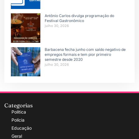
Antônio Carlos divulga programação do
Festival Gastronômico
julho 30, 2026
Barbacena fecha junho com saldo negativo de
empregos formais e tem pior primeiro
semestre desde 2020
julho 30, 2026
Categorias
Politica
Polícia
Educação
Geral