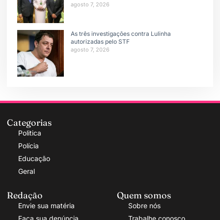
agosto 7, 2026
As três investigações contra Lulinha
autorizadas pelo STF
agosto 7, 2026
Categorias
Politica
Polícia
Educação
Geral
Redação
Quem somos
Envie sua matéria
Sobre nós
Faça sua denúncia
Trabalhe conosco