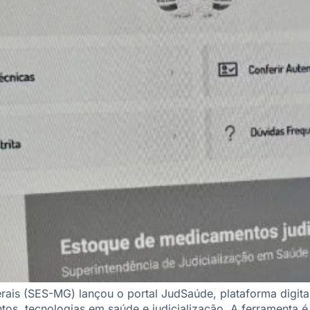
ais (SES-MG) lançou o portal JudSaúde, plataforma digital 
os, tecnologias em saúde e judicialização. A ferramenta é 