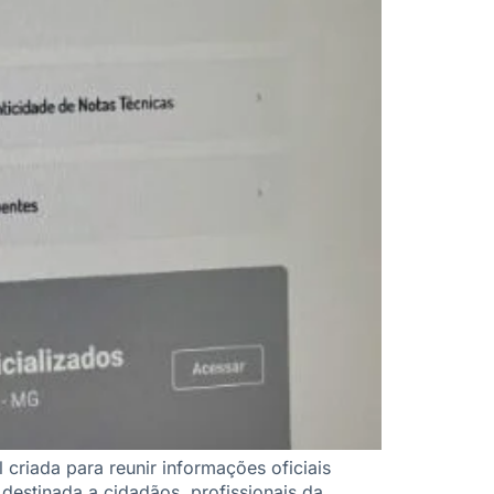
criada para reunir informações oficiais
destinada a cidadãos, profissionais da