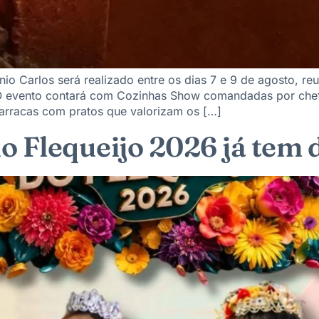
nio Carlos será realizado entre os dias 7 e 9 de agosto, re
O evento contará com Cozinhas Show comandadas por chefs
 barracas com pratos que valorizam os […]
 Flequeijo 2026 já tem d