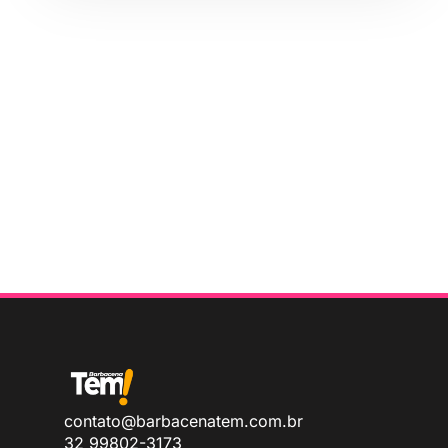
contato@barbacenatem.com.br
32 99802-3173