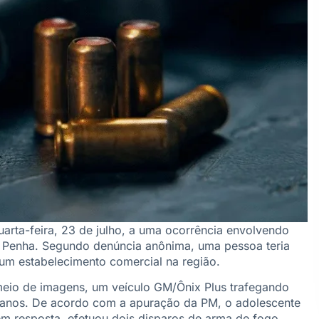
uarta-feira, 23 de julho, a uma ocorrência envolvendo
 Penha. Segundo denúncia anônima, uma pessoa teria
 um estabelecimento comercial na região.
r meio de imagens, um veículo GM/Ônix Plus trafegando
5 anos. De acordo com a apuração da PM, o adolescente
 em resposta, efetuou dois disparos de arma de fogo