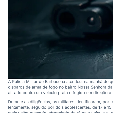
A Polícia Militar de Barbacena atendeu, na manhã de q
disparos de arma de fogo no bairro Nossa Senhora da
atirado contra um veículo prata e fugido em direção a
Durante as diligências, os militares identificaram, po
lentamente, seguido por dois adolescentes, de 17 e 1
mais velho quase foi atropelado de ré pelo veículo e,